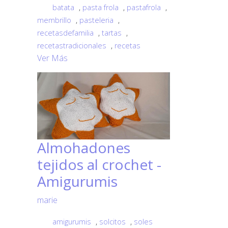
batata
,
pasta frola
,
pastafrola
,
membrillo
,
pasteleria
,
recetasdefamilia
,
tartas
,
recetastradicionales
,
recetas
Ver Más
Almohadones
tejidos al crochet -
Amigurumis
marie
amigurumis
,
solcitos
,
soles