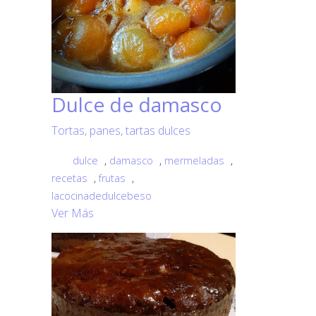
Dulce de damasco
Tortas, panes, tartas dulces
dulce
,
damasco
,
mermeladas
,
recetas
,
frutas
,
lacocinadedulcebeso
Ver Más