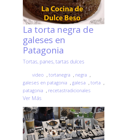
La torta negra de
galeses en
Patagonia
Tortas, panes, tartas dulces
video
,
tortanegra
,
negra
,
galeses en patagonia
,
galesa
,
torta
,
patagonia
,
recetastradicionales
Ver Más