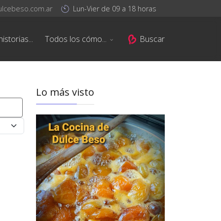
ulcebeso.com.ar
Lun-Vier de 09 a 18 horas
istorias...
Todos los cómo...
Buscar
Lo más visto