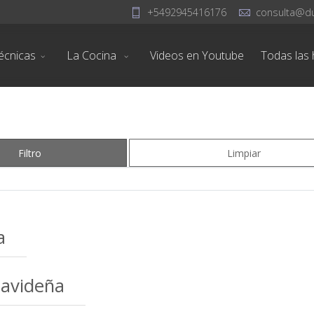
+5492945416176
consulta@d
écnicas
La Cocina
Videos en Youtube
Todas las h
Filtro
Limpiar
a
navideña