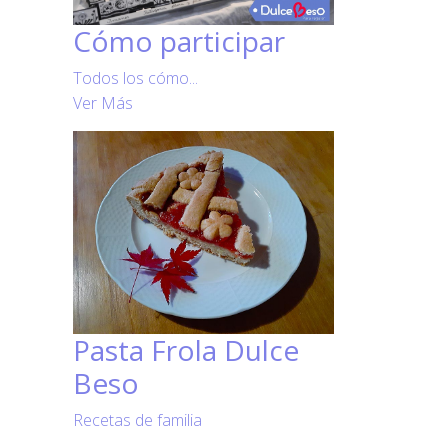
Cómo participar
Todos los cómo...
Ver Más
Pasta Frola Dulce
Beso
Recetas de familia