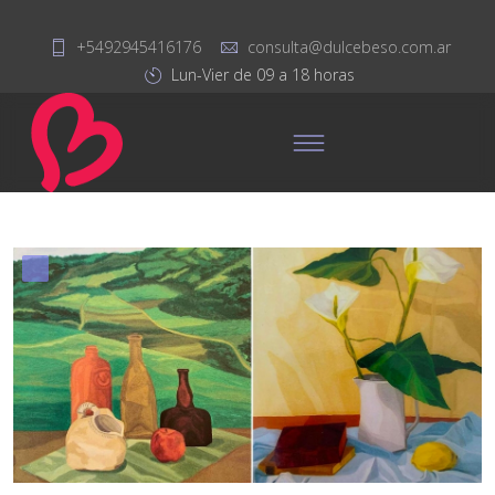
+5492945416176
consulta@dulcebeso.com.ar
Lun-Vier de 09 a 18 horas