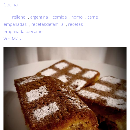
Cocina
relleno
,
argentina
,
comida
,
horno
,
carne
,
empanadas
,
recetasdefamilia
,
recetas
,
empanadasdecarne
Ver Más