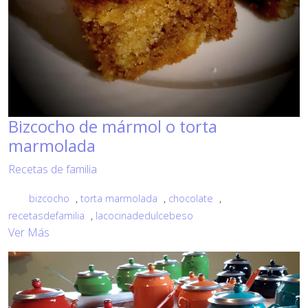
Bizcocho de mármol o torta
marmolada
Recetas de familia
bizcocho
,
torta marmolada
,
chocolate
,
recetasdefamilia
,
lacocinadedulcebeso
Ver Más