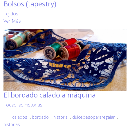
Bolsos (tapestry)
Tejidos
Ver Más
El bordado calado a máquina
Todas las historias
calados
,
bordado
,
historia
,
dulcebesopararegalar
,
historias