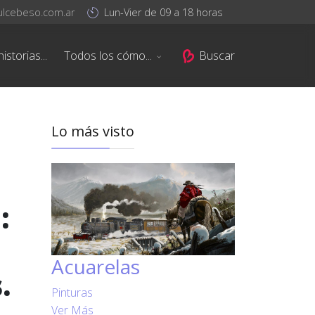
ulcebeso.com.ar
Lun-Vier de 09 a 18 horas
istorias...
Todos los cómo...
Buscar
Lo más visto
:
Acuarelas
.
Pinturas
Ver Más