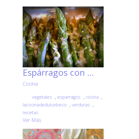
Espárragos con ...
Cocina
vegetales
,
esparragos
,
cocina
,
lacocinadedulcebeso
,
verduras
,
recetas
Ver Más