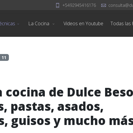
+5492945416176
consulta@d
écnicas
La Cocina
Videos en Youtube
Todas las h
 11
a cocina de Dulce Beso
, pastas, asados,
s, guisos y mucho más