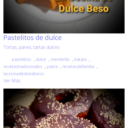
Pastelitos de dulce
Tortas, panes, tartas dulces
pastelitos
,
dulce
,
membrillo
,
batata
,
recetastradicionales
,
patria
,
recetasdefamilia
,
lacocinadedulcebeso
Ver Más