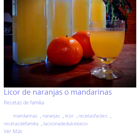
Licor de naranjas o mandarinas
Recetas de familia
mandarinas
,
naranjas
,
licor
,
recetasfaciles
,
recetasdefamilia
,
lacocinadedulcebeso
Ver Más