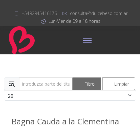
+5492945416176
consulta@dulcebeso.com.ar
Lun-Vier de 09 a 18 horas
Introduzca parte del título
Filtro
Limpiar
Cantidad
Bagna Cauda a la Clementina