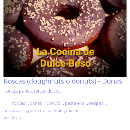
Roscas (doughnuts o donuts) - Donas
Tortas, panes, tartas dulces
roscas
,
donas
,
donuts
,
pasteleria
,
recipes
,
polvoroyal
,
polvo de hornear
,
masas
Ver Más