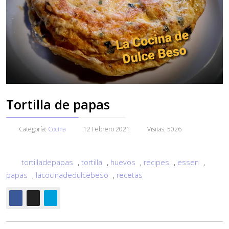
Tortilla de papas
Categoría:
Cocina
12 Febrero 2021
Visitas: 5026
tortilladepapas
,
tortilla
,
huevos
,
recipes
,
essen
,
papas
,
lacocinadedulcebeso
,
recetas