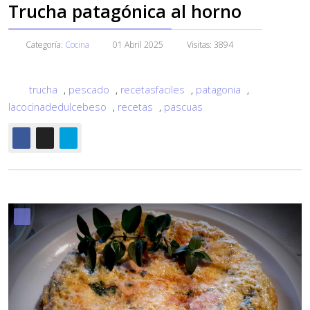
Trucha patagónica al horno
Categoría:
Cocina
01 Abril 2025
Visitas: 3894
trucha
,
pescado
,
recetasfaciles
,
patagonia
,
lacocinadedulcebeso
,
recetas
,
pascuas