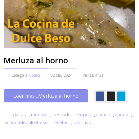
Merluza al horno
Categoría:
Cocina
02 May 2024
Visitas: 4721
Leer más…Merluza al horno
dietas
,
merluza
,
pescado
,
recipes
,
carnes
,
cocina
,
lacocinadedulcebeso
,
recetas
,
pascuas