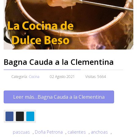
Bagna Cauda a la Clementina
Categoría:
Cocina
02 Agosto 2021
Visitas: 5664
Leer más…Bagna Cauda a la Clementina
pascuas
,
Doña Petrona
,
calientes
,
anchoas
,