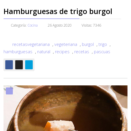
Hamburguesas de trigo burgol
Categoría:
Cocina
26 Agosto 2020
Visitas: 7346
recetasvegetariana
,
vegeteriana
,
burgol
,
trigo
,
hamburguesas
,
natural
,
recipes
,
recetas
,
pascuas