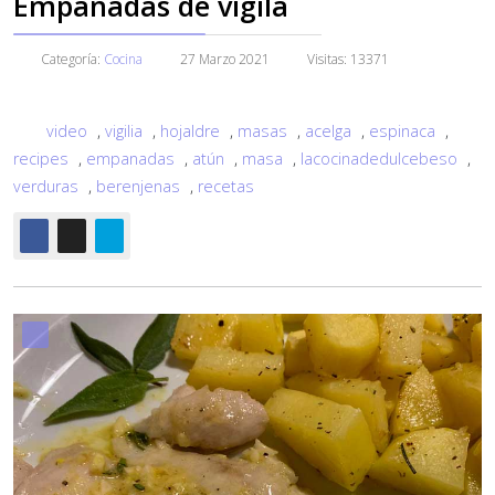
Empanadas de vigila
Categoría:
Cocina
27 Marzo 2021
Visitas: 13371
video
,
vigilia
,
hojaldre
,
masas
,
acelga
,
espinaca
,
recipes
,
empanadas
,
atún
,
masa
,
lacocinadedulcebeso
,
verduras
,
berenjenas
,
recetas