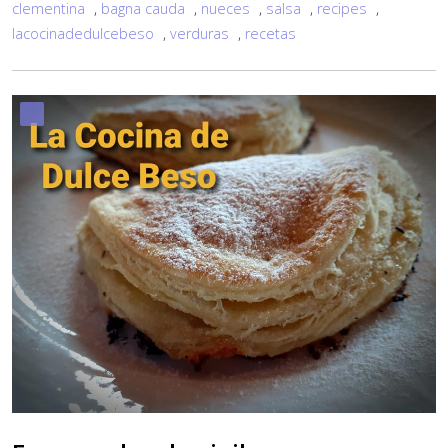
clementina
,
bagna cauda
,
nueces
,
salsa
,
recipes
,
lacocinadedulcebeso
,
verduras
,
recetas