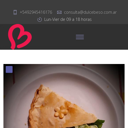
+5492945416176
consulta@dulcebeso.com.ar
Lun-Vier de 09 a 18 horas