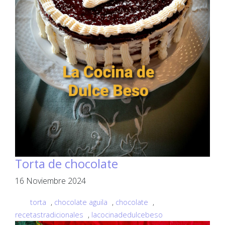
Torta de chocolate
16 Noviembre 2024
torta
,
chocolate aguila
,
chocolate
,
recetastradicionales
,
lacocinadedulcebeso