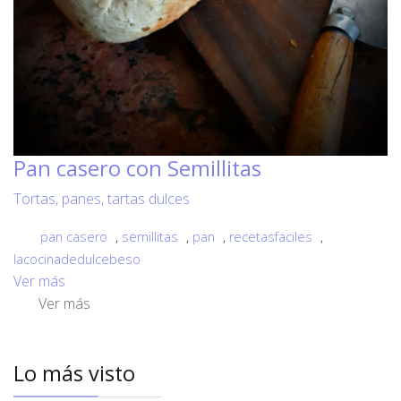
Pan casero con Semillitas
Tortas, panes, tartas dulces
pan casero
,
semillitas
,
pan
,
recetasfaciles
,
lacocinadedulcebeso
Ver más
Ver más
Lo más visto