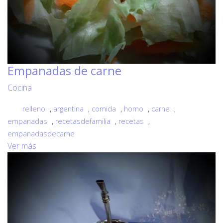
Empanadas de carne
Cocina
relleno
,
argentina
,
comida
,
horno
,
carne
,
empanadas
,
recetasdefamilia
,
recetas
,
empanadasdecarne
Ver más