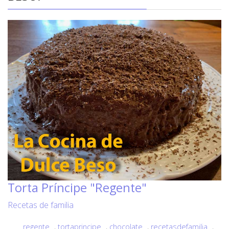
Torta Príncipe "Regente"
Recetas de familia
regente
,
tortaprincipe
,
chocolate
,
recetasdefamilia
,