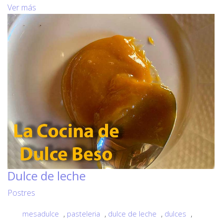
Ver más
Dulce de leche
Postres
mesadulce
,
pasteleria
,
dulce de leche
,
dulces
,