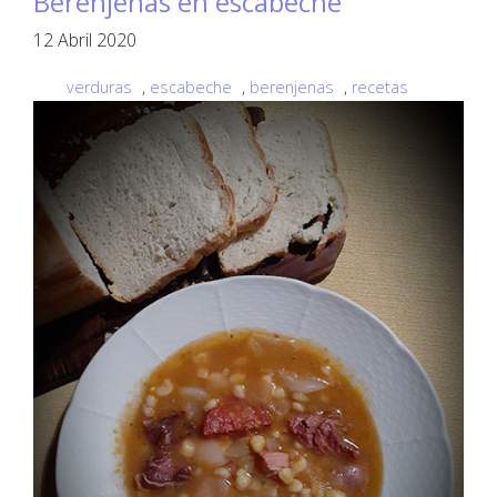
Berenjenas en escabeche
12 Abril 2020
verduras
,
escabeche
,
berenjenas
,
recetas