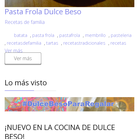
Pasta Frola Dulce Beso
Recetas de familia
batata
,
pasta frola
,
pastafrola
,
membrillo
,
pasteleria
,
recetasdefamilia
,
tartas
,
recetastradicionales
,
recetas
Ver más
Ver más
Lo más visto
¡NUEVO EN LA COCINA DE DULCE
BESO!