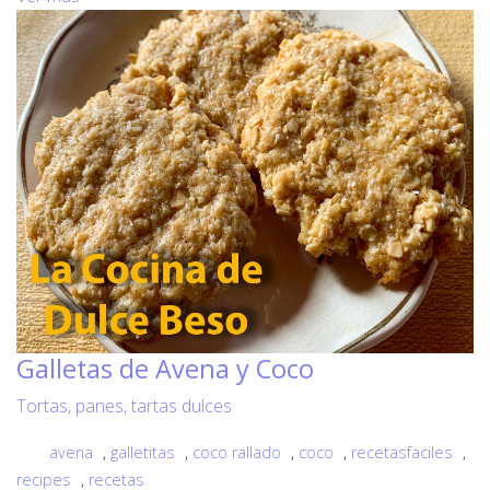
Galletas de Avena y Coco
Tortas, panes, tartas dulces
avena
,
galletitas
,
coco rallado
,
coco
,
recetasfaciles
,
recipes
,
recetas