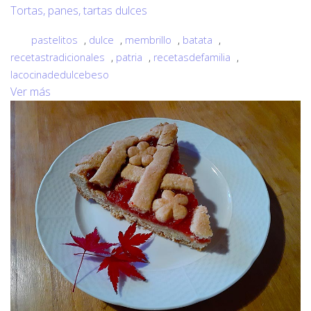
Tortas, panes, tartas dulces
pastelitos
,
dulce
,
membrillo
,
batata
,
recetastradicionales
,
patria
,
recetasdefamilia
,
lacocinadedulcebeso
Ver más