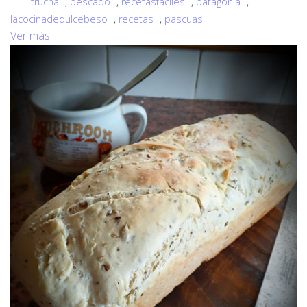
trucha
,
pescado
,
recetasfaciles
,
patagonia
,
lacocinadedulcebeso
,
recetas
,
pascuas
Ver más