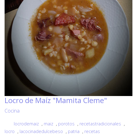
Locro de Maíz "Mamita Cleme"
Cocina
locrodemaiz
,
maiz
,
porotos
,
recetastradicionales
,
locro
,
lacocinadedulcebeso
,
patria
,
recetas