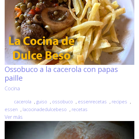
Ossobuco a la cacerola con papas
paille
Cocina
cacerola
,
guiso
,
ossobuco
,
essenrecetas
,
recipes
,
essen
,
lacocinadedulcebeso
,
recetas
Ver más