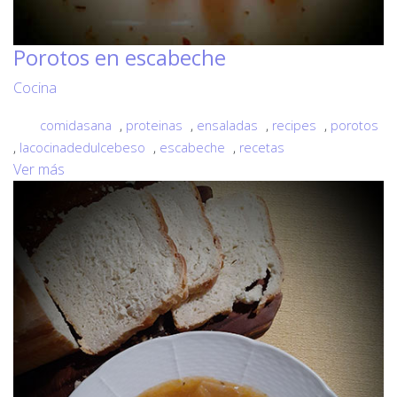
Porotos en escabeche
Cocina
comidasana
,
proteinas
,
ensaladas
,
recipes
,
porotos
,
lacocinadedulcebeso
,
escabeche
,
recetas
Ver más