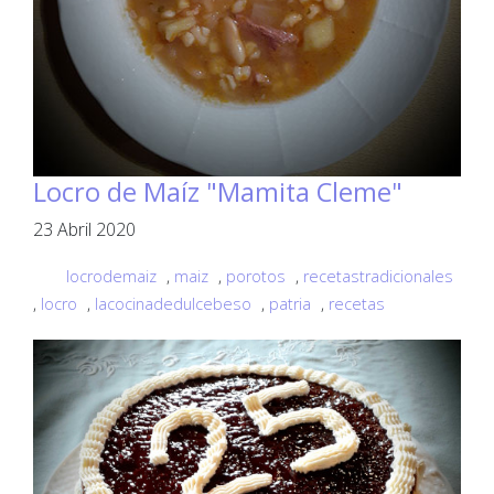
Locro de Maíz "Mamita Cleme"
23 Abril 2020
locrodemaiz
,
maiz
,
porotos
,
recetastradicionales
,
locro
,
lacocinadedulcebeso
,
patria
,
recetas