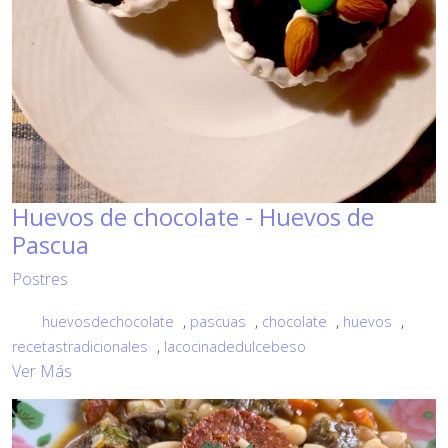
Huevos de chocolate - Huevos de
Pascua
Postres
huevosdechocolate
,
pascuas
,
chocolate
,
huevos
,
recetastradicionales
,
lacocinadedulcebeso
Ver Más