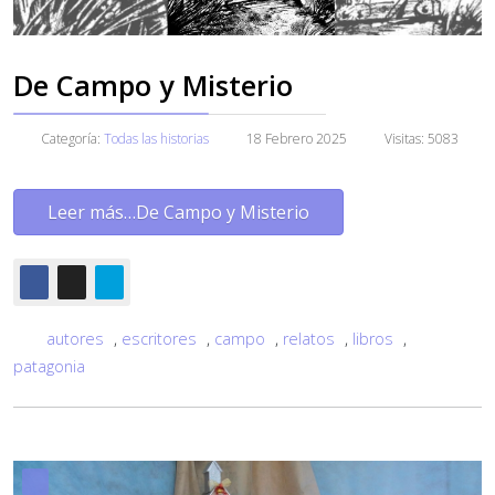
De Campo y Misterio
Categoría:
Todas las historias
18 Febrero 2025
Visitas: 5083
Leer más…De Campo y Misterio
autores
,
escritores
,
campo
,
relatos
,
libros
,
patagonia