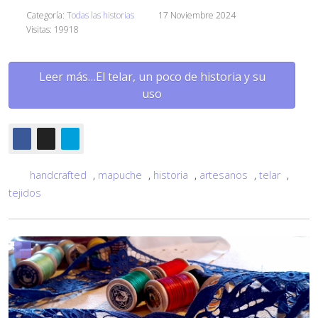
Categoría:
Todas las historias
17 Noviembre 2024
Visitas: 19918
Leer más…El telar, un poco de historia y su
uso
handcrafted
,
mapuche
,
historia
,
artesanos
,
telar
,
tejidos