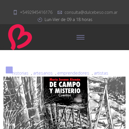
+5492945416176
consulta@dulcebeso.com.ar
Lun-Vier de 09 a 18 horas
historias
,
artesanos
,
emprendedores
,
artistas