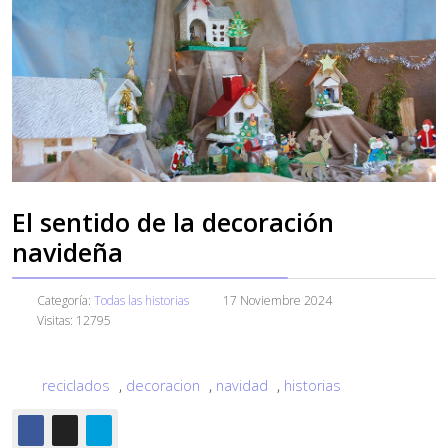
El sentido de la decoración
navideña
Categoría:
Todas las historias
17 Noviembre 2024
Visitas: 12795
reciclados
,
decoracion
,
navidad
,
historias