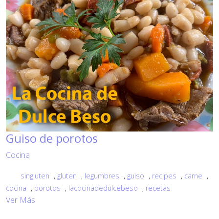
Guiso de porotos
Cocina
singluten
,
gluten
,
legumbres
,
guiso
,
recipes
,
carne
,
cocina
,
porotos
,
lacocinadedulcebeso
,
recetas
Ver Más