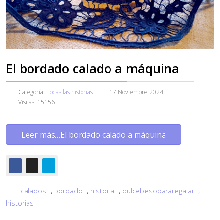
El bordado calado a máquina
Categoría:
Todas las historias
17 Noviembre 2024
Visitas: 15156
Leer más…El bordado calado a máquina
calados
,
bordado
,
historia
,
dulcebesopararegalar
,
historias