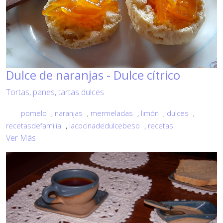
Dulce de naranjas - Dulce cítrico
Tortas, panes, tartas dulces
pomelo
,
naranjas
,
mermeladas
,
limón
,
dulces
,
recetasdefamilia
,
lacocinadedulcebeso
,
recetas
Ver Más