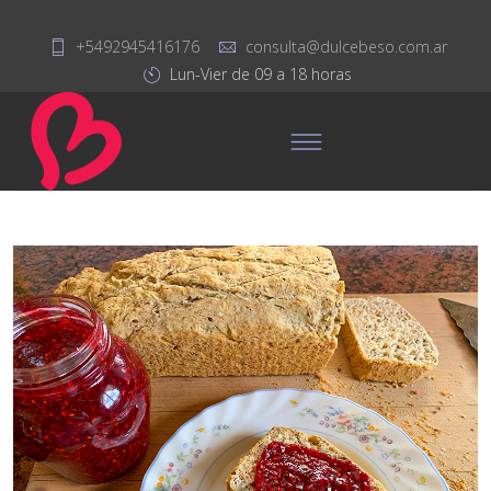
+5492945416176
consulta@dulcebeso.com.ar
Lun-Vier de 09 a 18 horas