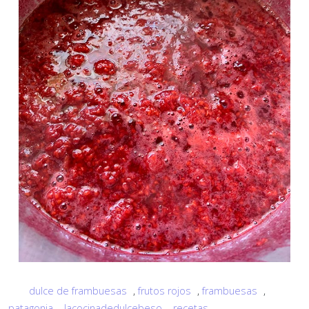
dulce de frambuesas
,
frutos rojos
,
frambuesas
,
patagonia
,
lacocinadedulcebeso
,
recetas