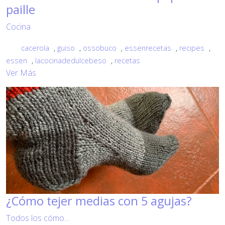
paille
Cocina
cacerola
,
guiso
,
ossobuco
,
essenrecetas
,
recipes
,
essen
,
lacocinadedulcebeso
,
recetas
Ver Más
¿Cómo tejer medias con 5 agujas?
Todos los cómo...