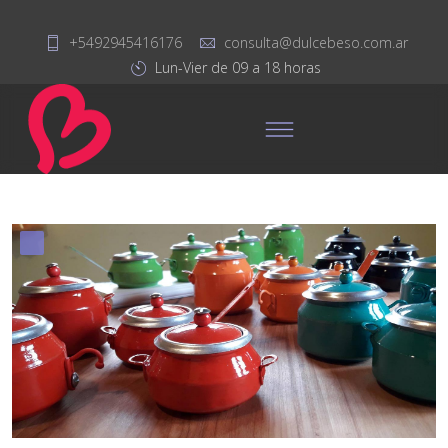
+5492945416176
consulta@dulcebeso.com.ar
Lun-Vier de 09 a 18 horas