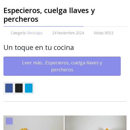
Especieros, cuelga llaves y
percheros
Categoría:
Reciclajes
24 Noviembre 2024
Visitas: 8553
Un toque en tu cocina
Leer más…Especieros, cuelga llaves y
percheros