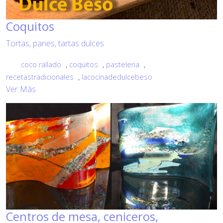
Coquitos
Tortas, panes, tartas dulces
coco rallado
,
coquitos
,
pasteleria
,
recetastradicionales
,
lacocinadedulcebeso
Ver Más
Centros de mesa, ceniceros,