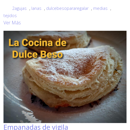
2agujas
,
lanas
,
dulcebesopararegalar
,
medias
,
tejidos
Ver Más
Empanadas de vigila