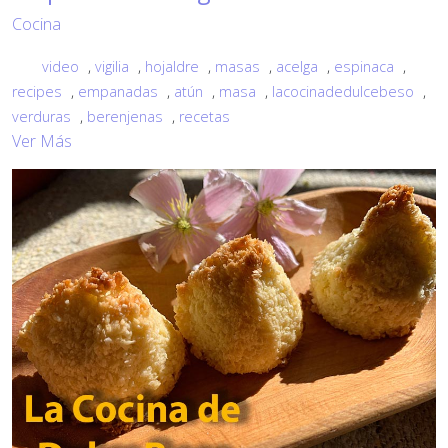
Cocina
video
,
vigilia
,
hojaldre
,
masas
,
acelga
,
espinaca
,
recipes
,
empanadas
,
atún
,
masa
,
lacocinadedulcebeso
,
verduras
,
berenjenas
,
recetas
Ver Más