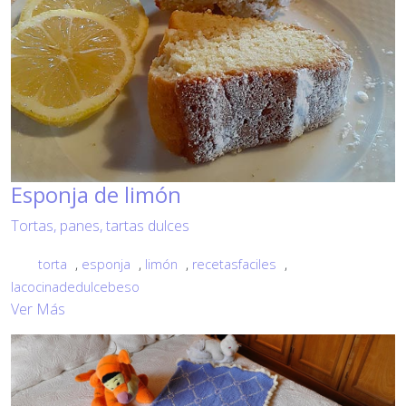
Esponja de limón
Tortas, panes, tartas dulces
torta
,
esponja
,
limón
,
recetasfaciles
,
lacocinadedulcebeso
Ver Más