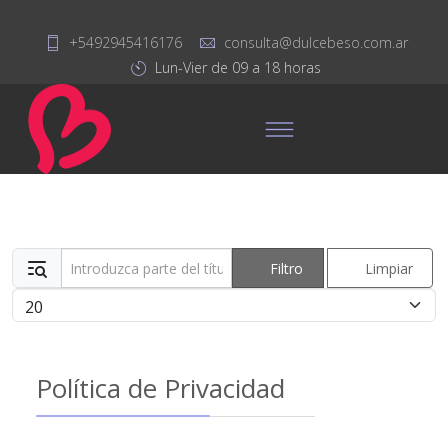
+5492945416176
consulta@dulcebeso.com.ar
Lun-Vier de 09 a 18 horas
Introduzca parte del título
Filtro
Limpiar
Cantidad
Política de Privacidad