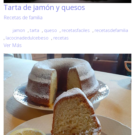
Tarta de jamón y quesos
Recetas de familia
jamon
,
tarta
,
queso
,
recetasfaciles
,
recetasdefamilia
,
lacocinadedulcebeso
,
recetas
Ver Más