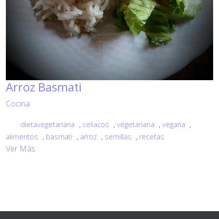
Arroz Basmati
Cocina
dietavegetariana
,
celiacos
,
vegetariana
,
vegana
,
alimentos
,
basmati
,
arroz
,
semillas
,
recetas
Ver Más