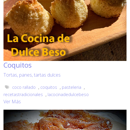
Coquitos
Tortas, panes, tartas dulces
coco rallado
,
coquitos
,
pasteleria
,
recetastradicionales
,
lacocinadedulcebeso
Ver Más