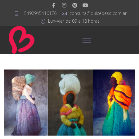
+5492945416176
consulta@dulcebeso.com.ar
Lun-Vier de 09 a 18 horas