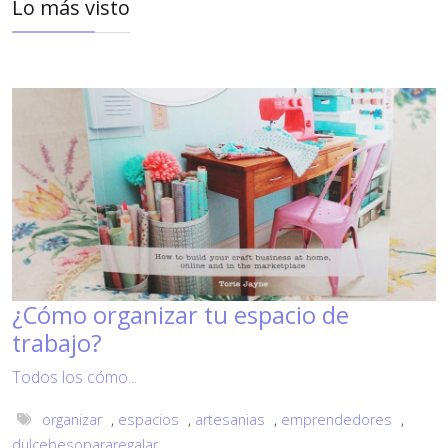
Lo más visto
¿Cómo organizar tu espacio de
trabajo?
Todos los cómo...
organizar
,
espacios
,
artesanias
,
emprendedores
,
dulcebesopararegalar