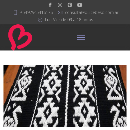
+5492945416176
consulta@dulcebeso.com.ar
Lun-Vier de 09 a 18 horas