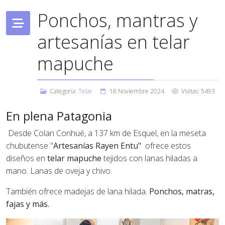
Ponchos, mantras y
artesanías en telar
mapuche
Categoría:
Telar
18 Noviembre 2024
Visitas: 5493
En plena Patagonia
Desde Colan Conhué, a 137 km de Esquel, en la meseta
chubutense "
Artesanías Rayen Entu"
ofrece estos
diseños en
telar mapuche
tejidos con lanas hiladas a
mano. Lanas de oveja y chivo.
También ofrece madejas de lana hilada.
Ponchos, matras,
fajas y más.